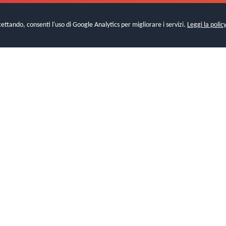
cettando, consenti l'uso di Google Analytics per migliorare i servizi.
Leggi la policy
← Torna alla Home
© 2025 Inclusion Lab. Tutti i diritti riservati.
Privacy Policy
|
Cookie Policy
|
Gestisci Cookie