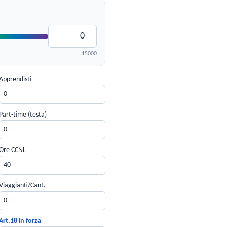
RISCHIO SANZIONE ANNUAL
€ 0
Potenziale costo in caso di inerzi
15000
INCENTIVI STIMATI (3 ANNI)
Apprendisti
€ 0
Massimizza le deduzioni e gli sg
Part-time (testa)
Stima soggetta a incremento occupaziona
Ore CCNL
Viaggianti/Cant.
Art.18 in forza