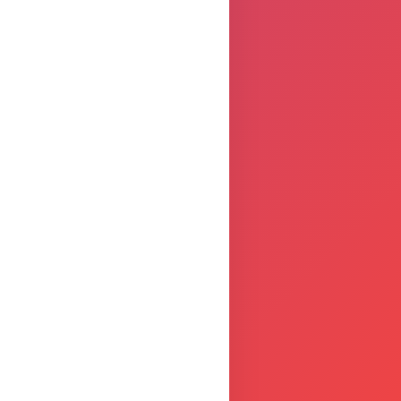
E
a.
INCLUDE BONUS IRES 130%
ravi INPS.
le netto (L. 207/2024) e registrazione SIISL.