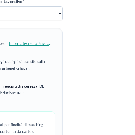
to Lavorativo*
eso l'
Informativa sulla Privacy
.
i obblighi di transito sulla
ai benefici fiscali.
a i
requisiti di sicurezza
(DL
deduzione IRES.
ti per finalità di matching
pportunità da parte di